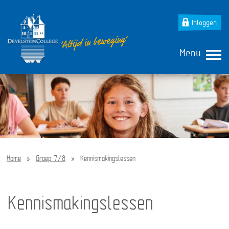
Inloggen
Menu
Home
»
Groep 7/8
»
Kennismakingslessen
Kennismakingslessen