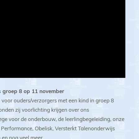
s groep 8 op 11 november
voor ouders/verzorgers met een kind in groep 8
nden zij voorlichting krijgen over ons
ege voor de onderbouw, de leerlingbegeleiding, onze
& Performance, Obelisk, Versterkt Talenonderwijs
) en nog veel meer.