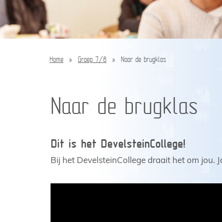
Home
»
Groep 7/8
»
Naar de brugklas
Naar de brugklas
Dit is het DevelsteinCollege!
Bij het DevelsteinCollege draait het om jou.