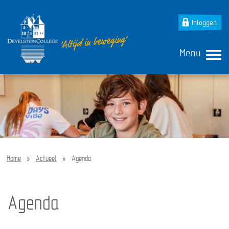
Inloggen
Menu
Home
»
Actueel
»
Agenda
Agenda